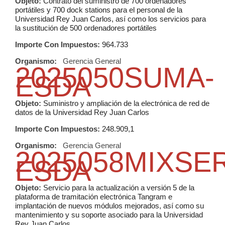
Objeto:
Contrato del suministro de 700 ordenadores
portátiles y 700 dock stations para el personal de la
Universidad Rey Juan Carlos, así como los servicios para
la sustitución de 500 ordenadores portátiles
Importe Con Impuestos:
964.733
Organismo:
Gerencia General
2025050SUMA-
ESDA
Objeto:
Suministro y ampliación de la electrónica de red de
datos de la Universidad Rey Juan Carlos
Importe Con Impuestos:
248.909,1
Organismo:
Gerencia General
2025058MIXSE
ESDA
Objeto:
Servicio para la actualización a versión 5 de la
plataforma de tramitación electrónica Tangram e
implantación de nuevos módulos mejorados, así como su
mantenimiento y su soporte asociado para la Universidad
Rey Juan Carlos