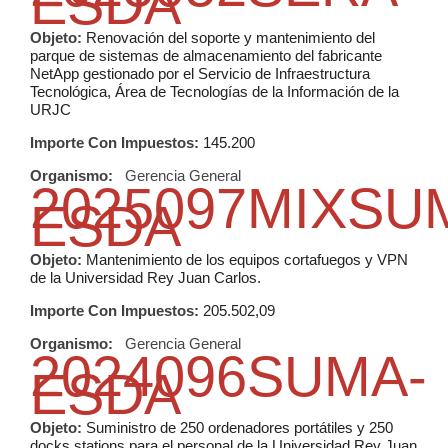
ESDA
Objeto:
Renovación del soporte y mantenimiento del
parque de sistemas de almacenamiento del fabricante
NetApp gestionado por el Servicio de Infraestructura
Tecnológica, Área de Tecnologías de la Información de la
URJC
Importe Con Impuestos:
145.200
Organismo:
Gerencia General
2025097MIXSU
ESDA
Objeto:
Mantenimiento de los equipos cortafuegos y VPN
de la Universidad Rey Juan Carlos.
Importe Con Impuestos:
205.502,09
Organismo:
Gerencia General
2024096SUMA-
ESDA
Objeto:
Suministro de 250 ordenadores portátiles y 250
docks stations para el personal de la Universidad Rey Juan