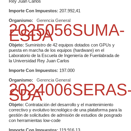
Rey Juan Carlos
Importe Con Impuestos:
207.992,41
Organismo:
Gerencia General
2025056SUMA-
ESDA
Objeto:
Suministro de 42 equipos dotados con GPUs y
puesta en marcha de los equipos (hardware) en el
Laboratorio de la Escuela de Ingeniería de Fuenlabrada de
la Universidad Rey Juan Carlos
Importe Con Impuestos:
197.000
Organismo:
Gerencia General
2024006SERAS
SDA
Objeto:
Contratación del desarrollo y el mantenimiento
correctivo y evolutivo tecnológico de una plataforma para la
gestión de solicitudes de admisión de estudios de posgrado
con herramientas low-code
Importe Con Impuestos:
119.916,13