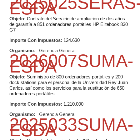
2025025SERAS
ESDA
Objeto:
Contrato del Servicio de ampliación de dos años
de garantía a 851 ordenadores portátiles HP Elitebook 830
G7
Importe Con Impuestos:
124.630
Organismo:
Gerencia General
2026007SUMA-
ESDA
Objeto:
Suministro de 800 ordenadores portátiles y 200
dock stations para el personal de la Universidad Rey Juan
Carlos, así como los servicios para la sustitución de 650
ordenadores portátiles
Importe Con Impuestos:
1.210.000
Organismo:
Gerencia General
2025033SUMA-
ESDA